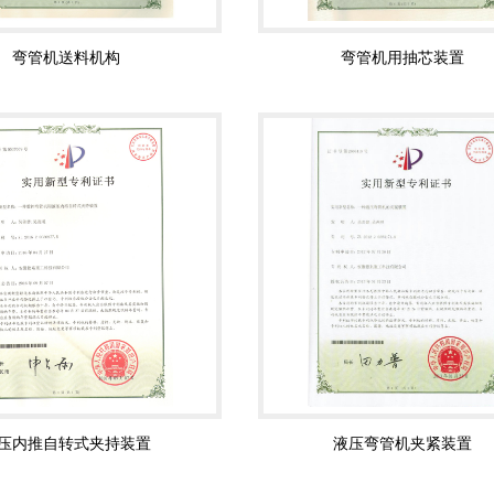
弯管机送料机构
弯管机用抽芯装置
压内推自转式夹持装置
液压弯管机夹紧装置