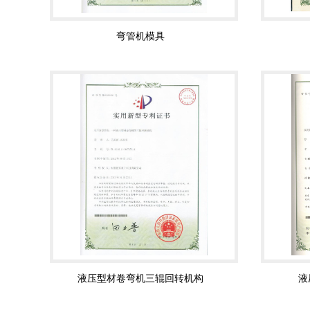
弯管机模具
液压型材卷弯机三辊回转机构
液