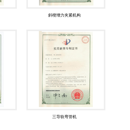
斜楔增力夹紧机构
三导轨弯管机