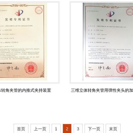
体转角夹管的内推式夹持装置
三维立体转角夹管用弹性夹头的
首页
上一页
1
2
3
下一页
末页