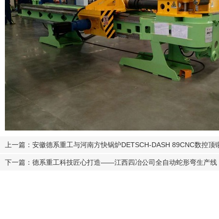
上一篇：安徽德系重工与河南方快锅炉DETSCH-DASH 89CNC数控
下一篇：德系重工科技匠心打造——江西四冶公司全自动蛇形弯生产线