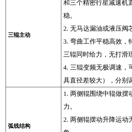
和三个精密行星减速机
稳。
2.
无马达漏油或液压阀
三辊主动
3.
弯曲工作平稳高效，
三辊同时给力，无打滑
4.
三辊变频无极调速，
具直径差较大），分别
1.
两侧辊
围绕中辊做摆
力。
2.
两侧辊摆动升降运动
弧线结构