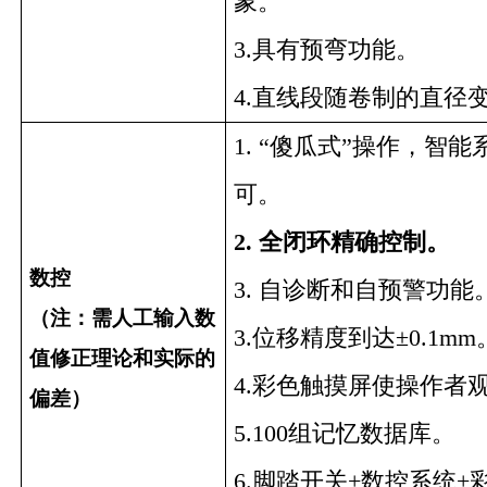
象。
3.
具有预弯功能。
4
.直线段随卷制的直径
1.
“傻瓜式”操作，智能
可。
2.
全闭环精确控制。
数
控
3.
自诊断和自预警功能
（注：需人工输入数
3
.位移精度到达±0.1mm
值修正理论和实际的
4
.彩色触摸屏使操作者
偏差）
5
.100组记忆数据库。
6.脚踏开关+数控系统